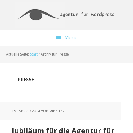
Skip
Zur
Zur
to
Haupt-
Fußzeile
main
Sidebar
springen
content
springen
Menu
Aktuelle Seite:
Start
/
Archiv für Presse
PRESSE
19. JANUAR 2014
VON
WEBDEV
Jubiläum für die Agentur für