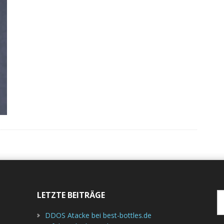
LETZTE BEITRÄGE
W
d
DDOS Atacke bei best-bottles.de