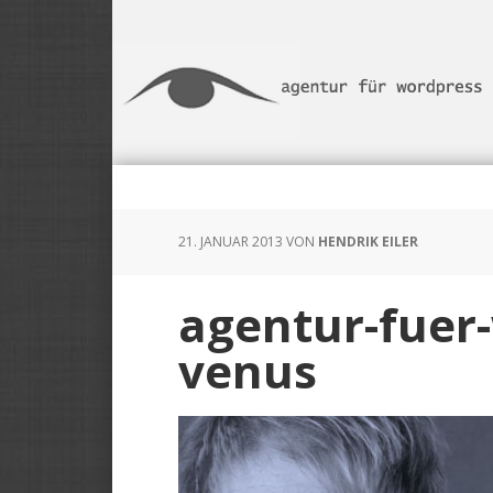
Skip
Zur
Zur
to
Haupt-
Fußzeile
main
Sidebar
springen
content
springen
21. JANUAR 2013
VON
HENDRIK EILER
agentur-fuer-
venus