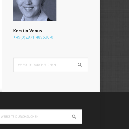
Kerstin Venus
+49(0)2871 489530-0
Webseite
durchsuchen
ebseite
urchsuchen