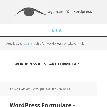
Skip
Zur
Zur
to
Haupt-
Fußzeile
main
Sidebar
springen
content
springen
Menu
Aktuelle Seite:
Start
/
Archiv für Wordpress Kontakt Formular
WORDPRESS KONTAKT FORMULAR
17. JANUAR 2013
VON
JULIAN HACKENFORT
WordPress Formulare –