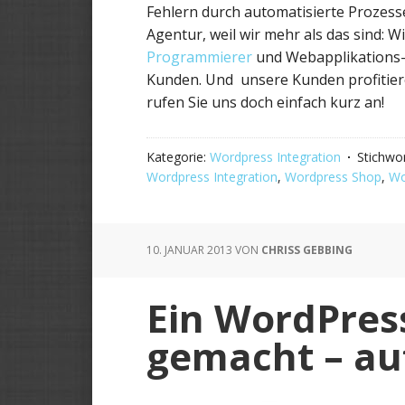
Fehlern durch automatisierte Prozes
Agentur, weil wir mehr als das sind: W
Programmierer
und Webapplikations-E
Kunden. Und unsere Kunden profitie
rufen Sie uns doch einfach kurz an!
Kategorie:
Wordpress Integration
Stichwo
Wordpress Integration
,
Wordpress Shop
,
Wo
10. JANUAR 2013
VON
CHRISS GEBBING
Ein WordPress
gemacht – auf