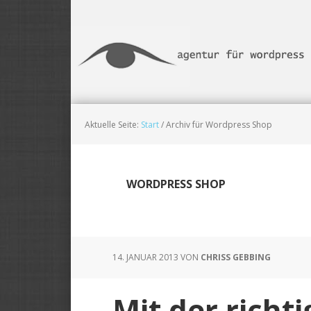
Skip
Zur
Zur
to
Haupt-
Fußzeile
main
Sidebar
springen
content
springen
Aktuelle Seite:
Start
/
Archiv für Wordpress Shop
WORDPRESS SHOP
14. JANUAR 2013
VON
CHRISS GEBBING
Mit der richt