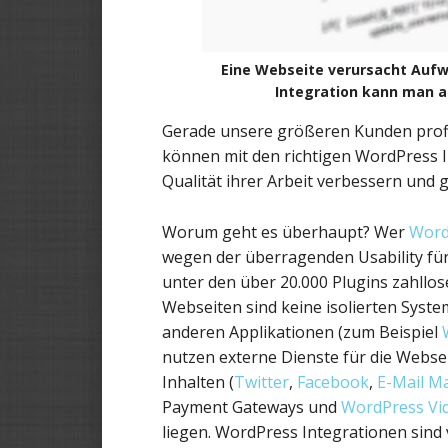
Eine Webseite verursacht Aufw
Integration kann man a
Gerade unsere größeren Kunden profi
können mit den richtigen WordPress I
Qualität ihrer Arbeit verbessern und g
Worum geht es überhaupt? Wer
Word
wegen der überragenden Usability für
unter den über 20.000 Plugins zahllo
Webseiten sind keine isolierten Syst
anderen Applikationen (zum Beispiel
nutzen externe Dienste für die Websei
Inhalten (
Twitter
,
Facebook
,
E-Mail M
Payment Gateways und
WordPress Vi
liegen. WordPress Integrationen sind v