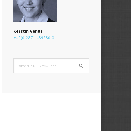
Kerstin Venus
+49(0)2871 489530-0
Webseite
durchsuchen