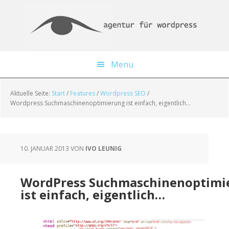
Skip
Zur
Zur
to
Haupt-
Fußzeile
main
Sidebar
springen
content
springen
Menu
Aktuelle Seite:
Start
/
Features
/
Wordpress SEO
/
Wordpress Suchmaschinenoptimierung ist einfach, eigentlich…
10. JANUAR 2013
VON
IVO LEUNIG
WordPress Suchmaschinenoptimi
ist einfach, eigentlich…