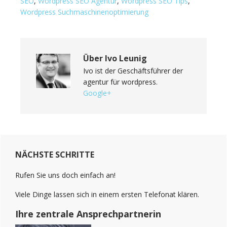
SEO
,
Wordpress SEO Agentur
,
Wordpress SEO Tips
,
Wordpress Suchmaschinenoptimierung
Über
Ivo Leunig
Ivo ist der Geschäftsführer der
agentur für wordpress.
Google+
Leser-
Haupt-
Interaktionen
NÄCHSTE SCHRITTE
Sidebar
(Primary)
Rufen Sie uns doch einfach an!
Viele Dinge lassen sich in einem ersten Telefonat klären.
Ihre zentrale Ansprechpartnerin