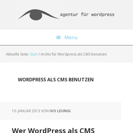
Skip
Zur
Zur
to
Haupt-
Fußzeile
main
Sidebar
springen
content
springen
Menu
Aktuelle Seite:
Start
/
Archiv für Wordpress als CMS benutzen
WORDPRESS ALS CMS BENUTZEN
10. JANUAR 2013
VON
IVO LEUNIG
Wer WordPress als CMS