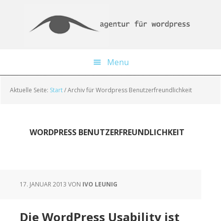
Skip
Zur
Zur
to
Haupt-
Fußzeile
main
Sidebar
springen
content
springen
Menu
Aktuelle Seite:
Start
/
Archiv für Wordpress Benutzerfreundlichkeit
WORDPRESS BENUTZERFREUNDLICHKEIT
17. JANUAR 2013
VON
IVO LEUNIG
Die WordPress Usability ist