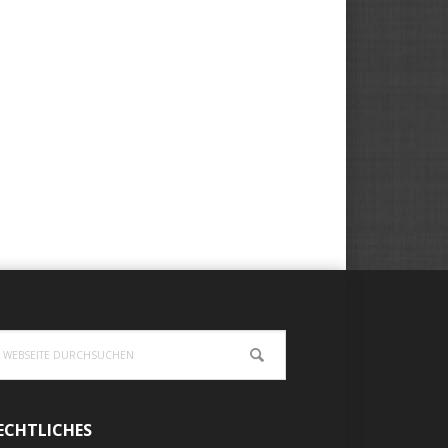
ebseite
urchsuchen
ECHTLICHES