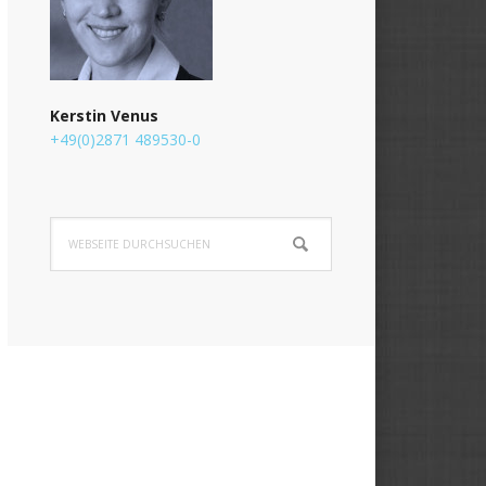
Kerstin Venus
+49(0)2871 489530-0
Webseite
durchsuchen