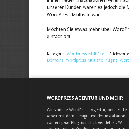
immer neuen Installationen vereinfac
unserer Kunden waren es jedoch die M
WordPress Multisite war.
Möchten Sie etwas mehr über WordPre
einfach an!
Kategorie:
Wordpress MultiSite
Stichwort
Domains
,
Wordpress Multisite Plugins
,
Word
Footer
WORDPRESS AGENTUR UND MEHR
Wir sind die WordPress Agentur, bei der die
Arbeit mit dem Design und der Installation
von ein paar Plugins nicht beendet ist. Wir
können unsere Kunden insbesondere imme