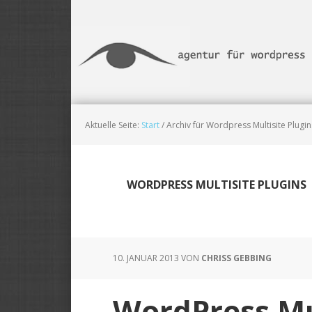
Skip
Zur
Zur
to
Haupt-
Fußzeile
main
Sidebar
springen
content
springen
Aktuelle Seite:
Start
/
Archiv für Wordpress Multisite Plugin
WORDPRESS MULTISITE PLUGINS
10. JANUAR 2013
VON
CHRISS GEBBING
WordPress Mu