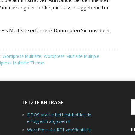
ht die administrativen Aufwände. Bei den meisten
inimierung der Fehler, die ausschlaggebend für
ss Multisite erfahren? Dann rufen Sie uns doch
e:
Wordpress Multisite
,
Wordpress Multisite Multiple
press Multisite Theme
LETZTE BEITRÄGE
W
d
DDOS Atacke bei best-bottles.de
erfolgreich abgewehrt
R
WordPress 4.4 RC1 veröffentlicht
r