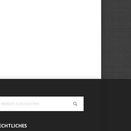
ebseite
urchsuchen
ECHTLICHES