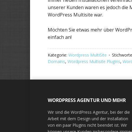
immer neuen Installationen vereinfac
unserer Kunden waren es jedoch die M
WordPress Multisite war.
Möchten Sie etwas mehr über WordPre
einfach an!
Kategorie:
Wordpress MultiSite
Stichwort
Domains
,
Wordpress Multisite Plugins
,
Word
Footer
WORDPRESS AGENTUR UND MEHR
Wir sind die WordPress Agentur, bei der die
Arbeit mit dem Design und der Installation
von ein paar Plugins nicht beendet ist. Wir
können unsere Kunden insbesondere imme