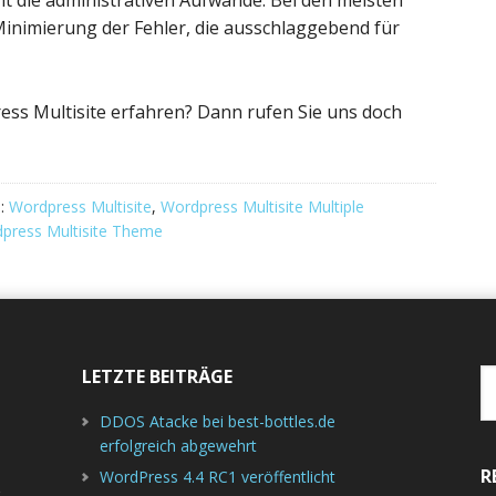
ht die administrativen Aufwände. Bei den meisten
inimierung der Fehler, die ausschlaggebend für
ss Multisite erfahren? Dann rufen Sie uns doch
e:
Wordpress Multisite
,
Wordpress Multisite Multiple
press Multisite Theme
LETZTE BEITRÄGE
W
d
DDOS Atacke bei best-bottles.de
erfolgreich abgewehrt
R
WordPress 4.4 RC1 veröffentlicht
r