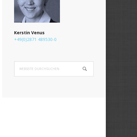
Kerstin Venus
+49(0)2871 489530-0
Webseite
durchsuchen