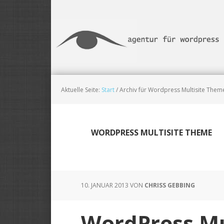
Skip
Zur
Zur
to
Haupt-
Fußzeile
main
Sidebar
springen
content
springen
Aktuelle Seite:
Start
/
Archiv für Wordpress Multisite Them
WORDPRESS MULTISITE THEME
10. JANUAR 2013
VON
CHRISS GEBBING
WordPress Mu